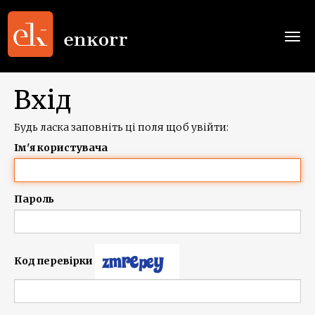
Togg
navi
Вхід
Будь ласка заповніть ці поля щоб увійти:
Ім'я користувача
Пароль
Код перевірки