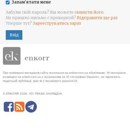
Запам'ятати мене
Забули свій пароль? Вы можете
скинути його
.
Не пришло письмо с проверкой?
Відправити ще раз
Уперше тут?
Зарееструватись зараз
Вхід
При копіюванні матеріалів сайту посилання на enkorr.com.ua обов'язкове. Усі матеріали,
розміщені на enkorr.com.ua з посиланням на ІА «Інтерфакс-Україна», не підлягають
подальшій публікації, крім як з письмового рішення ІА.
© ENKORR 2026. УСІ ПРАВА ЗАХИЩЕНІ.