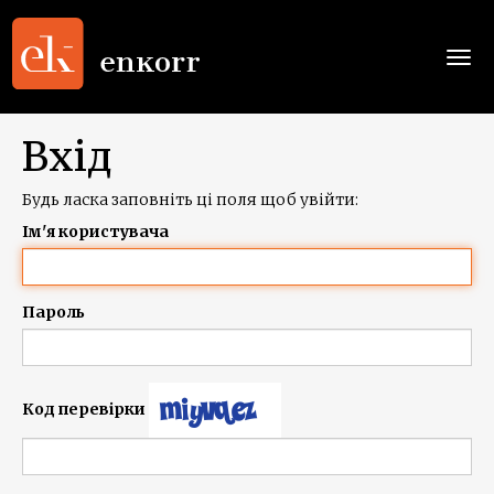
Togg
navi
Вхід
Будь ласка заповніть ці поля щоб увійти:
Ім'я користувача
Пароль
Код перевірки