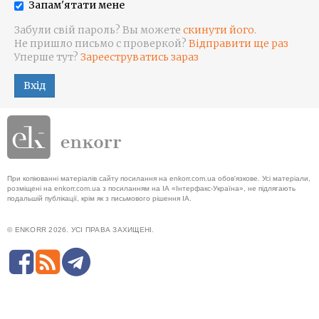
Запам'ятати мене
Забули свій пароль? Вы можете
скинути його
.
Не пришло письмо с проверкой?
Відправити ще раз
Уперше тут?
Зарееструватись зараз
Вхід
При копіюванні матеріалів сайту посилання на enkorr.com.ua обов'язкове. Усі матеріали,
розміщені на enkorr.com.ua з посиланням на ІА «Інтерфакс-Україна», не підлягають
подальшій публікації, крім як з письмового рішення ІА.
© ENKORR 2026. УСІ ПРАВА ЗАХИЩЕНІ.