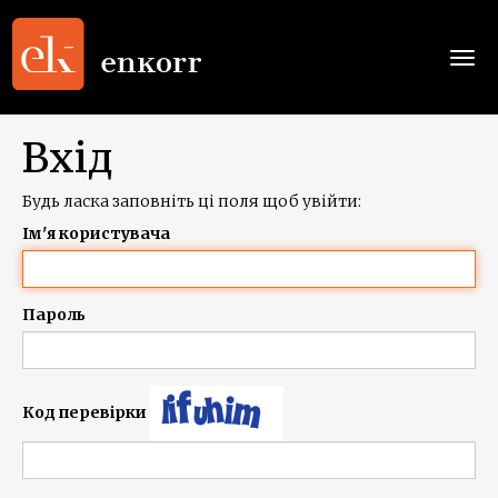
Togg
navi
Вхід
Будь ласка заповніть ці поля щоб увійти:
Ім'я користувача
Пароль
Код перевірки