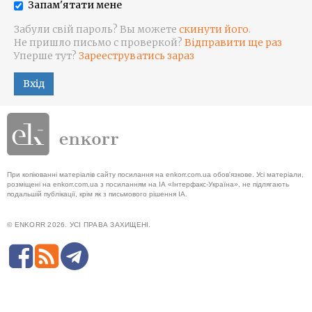
Запам'ятати мене
Забули свій пароль? Вы можете
скинути його
.
Не пришло письмо с проверкой?
Відправити ще раз
Уперше тут?
Зарееструватись зараз
Вхід
При копіюванні матеріалів сайту посилання на enkorr.com.ua обов'язкове. Усі матеріали,
розміщені на enkorr.com.ua з посиланням на ІА «Інтерфакс-Україна», не підлягають
подальшій публікації, крім як з письмового рішення ІА.
© ENKORR 2026. УСІ ПРАВА ЗАХИЩЕНІ.