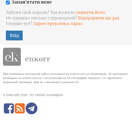
Запам'ятати мене
Забули свій пароль? Вы можете
скинути його
.
Не пришло письмо с проверкой?
Відправити ще раз
Уперше тут?
Зарееструватись зараз
Вхід
При копіюванні матеріалів сайту посилання на enkorr.com.ua обов'язкове. Усі матеріали,
розміщені на enkorr.com.ua з посиланням на ІА «Інтерфакс-Україна», не підлягають
подальшій публікації, крім як з письмового рішення ІА.
© ENKORR 2026. УСІ ПРАВА ЗАХИЩЕНІ.