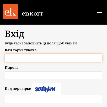
Togg
navi
Вхід
Будь ласка заповніть ці поля щоб увійти:
Ім'я користувача
Пароль
Код перевірки