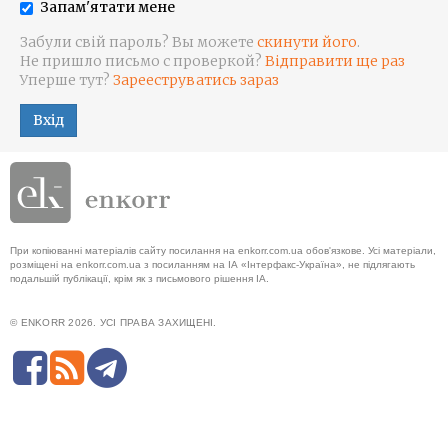
Запам'ятати мене
Забули свій пароль? Вы можете
скинути його
.
Не пришло письмо с проверкой?
Відправити ще раз
Уперше тут?
Зарееструватись зараз
Вхід
При копіюванні матеріалів сайту посилання на enkorr.com.ua обов'язкове. Усі матеріали,
розміщені на enkorr.com.ua з посиланням на ІА «Інтерфакс-Україна», не підлягають
подальшій публікації, крім як з письмового рішення ІА.
© ENKORR 2026. УСІ ПРАВА ЗАХИЩЕНІ.