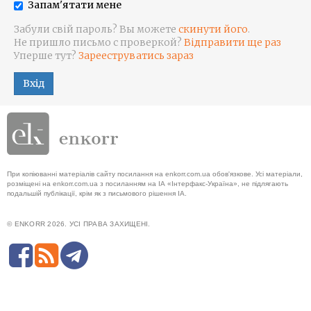
Запам'ятати мене
Забули свій пароль? Вы можете
скинути його
.
Не пришло письмо с проверкой?
Відправити ще раз
Уперше тут?
Зарееструватись зараз
Вхід
При копіюванні матеріалів сайту посилання на enkorr.com.ua обов'язкове. Усі матеріали,
розміщені на enkorr.com.ua з посиланням на ІА «Інтерфакс-Україна», не підлягають
подальшій публікації, крім як з письмового рішення ІА.
© ENKORR 2026. УСІ ПРАВА ЗАХИЩЕНІ.