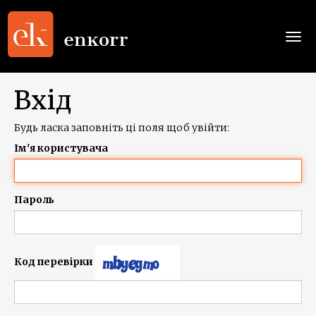
Togg
navi
Вхід
Будь ласка заповніть ці поля щоб увійти:
Ім'я користувача
Пароль
Код перевірки