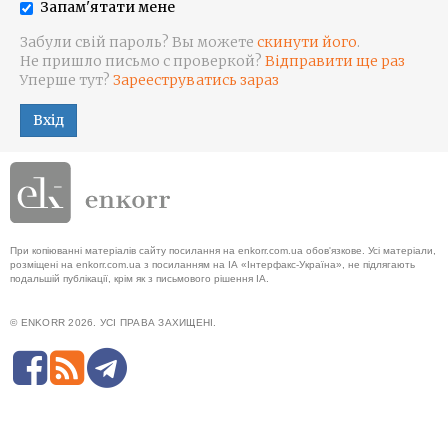
Запам'ятати мене
Забули свій пароль? Вы можете
скинути його
.
Не пришло письмо с проверкой?
Відправити ще раз
Уперше тут?
Зарееструватись зараз
Вхід
При копіюванні матеріалів сайту посилання на enkorr.com.ua обов'язкове. Усі матеріали,
розміщені на enkorr.com.ua з посиланням на ІА «Інтерфакс-Україна», не підлягають
подальшій публікації, крім як з письмового рішення ІА.
© ENKORR 2026. УСІ ПРАВА ЗАХИЩЕНІ.