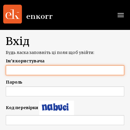
Togg
navi
Вхід
Будь ласка заповніть ці поля щоб увійти:
Ім'я користувача
Пароль
Код перевірки