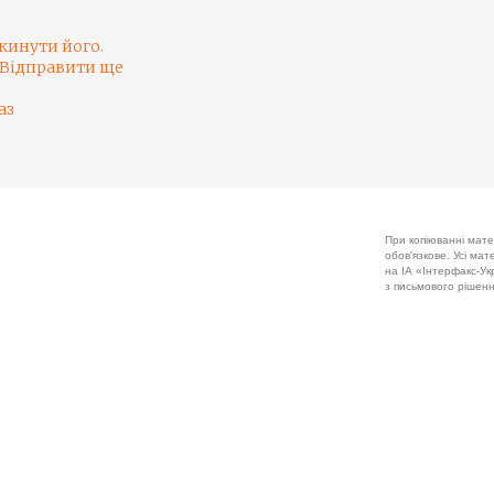
кинути його
.
Відправити ще
аз
При копіюванні мате
обов'язкове. Усі ма
на ІА «Інтерфакс-Укр
з письмового рішенн