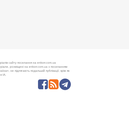
ріалів сайту посилання на enkorr.com.ua
теріали, розміщені на enkorr.com.ua з посиланням
аїна», не підлягають подальшій публікації, крім як
я ІА.