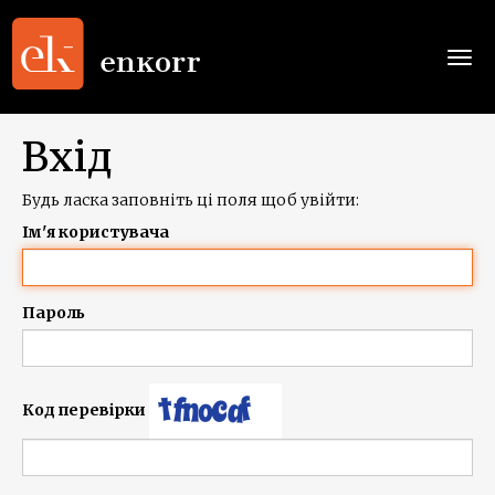
Togg
navi
Вхід
Будь ласка заповніть ці поля щоб увійти:
Ім'я користувача
Пароль
Код перевірки