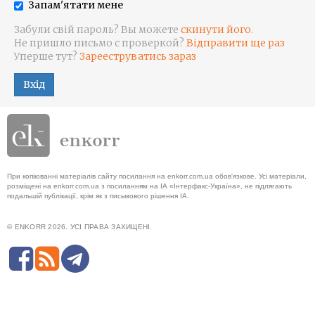
Запам'ятати мене
Забули свій пароль? Вы можете
скинути його
.
Не пришло письмо с проверкой?
Відправити ще раз
Уперше тут?
Зарееструватись зараз
Вхід
При копіюванні матеріалів сайту посилання на enkorr.com.ua обов'язкове. Усі матеріали,
розміщені на enkorr.com.ua з посиланням на ІА «Інтерфакс-Україна», не підлягають
подальшій публікації, крім як з письмового рішення ІА.
© ENKORR 2026. УСІ ПРАВА ЗАХИЩЕНІ.