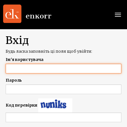
Togg
navi
Вхід
Будь ласка заповніть ці поля щоб увійти:
Ім'я користувача
Пароль
Код перевірки