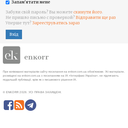
Запам'ятати мене
Забули свій пароль? Вы можете
скинути його
.
Не пришло письмо с проверкой?
Відправити ще раз
Уперше тут?
Зарееструватись зараз
Вхід
При копіюванні матеріалів сайту посилання на enkorr.com.ua обов'язкове. Усі матеріали,
розміщені на enkorr.com.ua з посиланням на ІА «Інтерфакс-Україна», не підлягають
подальшій публікації, крім як з письмового рішення ІА.
© ENKORR 2026. УСІ ПРАВА ЗАХИЩЕНІ.