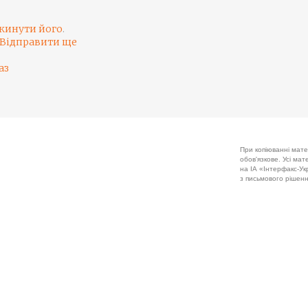
кинути його
.
Відправити ще
аз
При копіюванні мате
обов'язкове. Усі ма
на ІА «Інтерфакс-Укр
з письмового рішенн