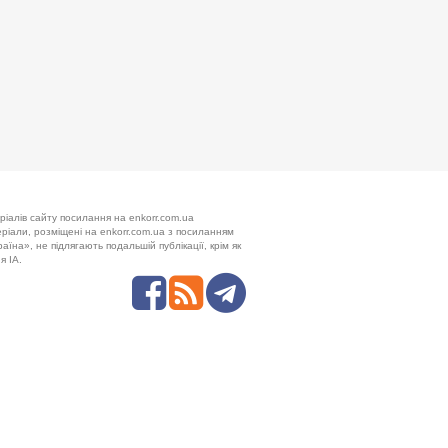
ріалів сайту посилання на enkorr.com.ua
теріали, розміщені на enkorr.com.ua з посиланням
аїна», не підлягають подальшій публікації, крім як
я ІА.