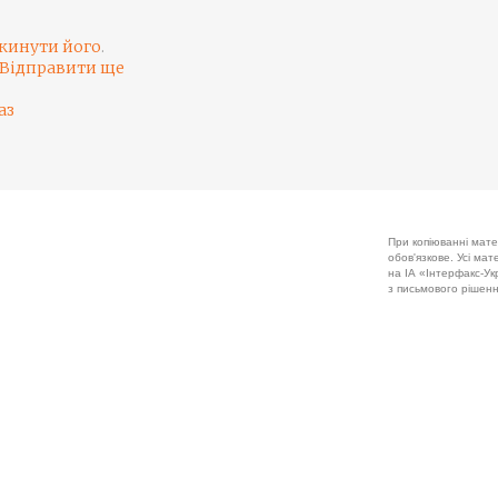
кинути його
.
Відправити ще
аз
При копіюванні мате
обов'язкове. Усі ма
на ІА «Інтерфакс-Укр
з письмового рішенн