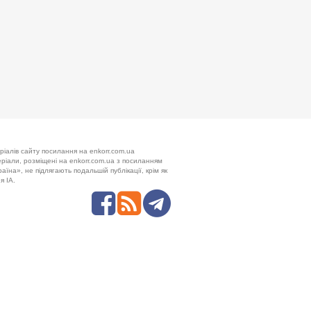
ріалів сайту посилання на enkorr.com.ua
теріали, розміщені на enkorr.com.ua з посиланням
аїна», не підлягають подальшій публікації, крім як
я ІА.