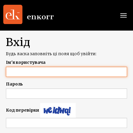
Togg
navi
Вхід
Будь ласка заповніть ці поля щоб увійти:
Ім'я користувача
Пароль
Код перевірки