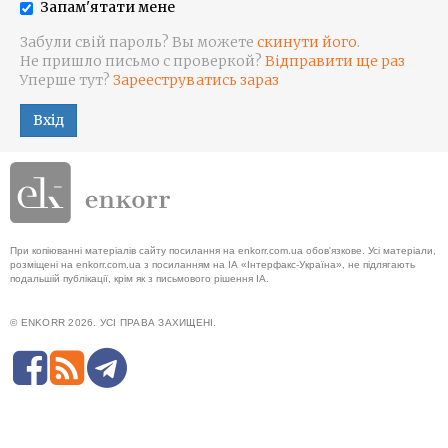
Запам'ятати мене
Забули свій пароль? Вы можете
скинути його
.
Не пришло письмо с проверкой?
Відправити ще раз
Уперше тут?
Зарееструватись зараз
Вхід
При копіюванні матеріалів сайту посилання на enkorr.com.ua обов'язкове. Усі матеріали,
розміщені на enkorr.com.ua з посиланням на ІА «Інтерфакс-Україна», не підлягають
подальшій публікації, крім як з письмового рішення ІА.
© ENKORR 2026. УСІ ПРАВА ЗАХИЩЕНІ.