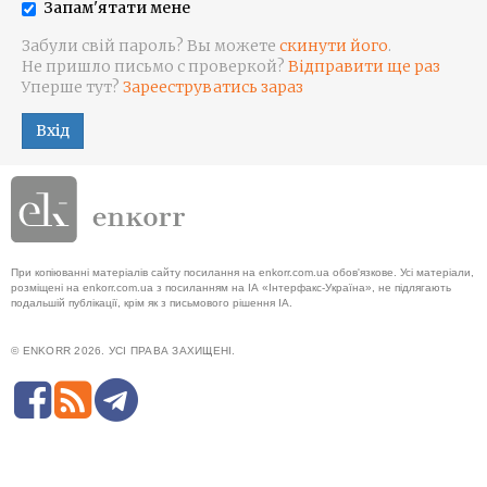
Запам'ятати мене
Забули свій пароль? Вы можете
скинути його
.
Не пришло письмо с проверкой?
Відправити ще раз
Уперше тут?
Зарееструватись зараз
Вхід
При копіюванні матеріалів сайту посилання на enkorr.com.ua обов'язкове. Усі матеріали,
розміщені на enkorr.com.ua з посиланням на ІА «Інтерфакс-Україна», не підлягають
подальшій публікації, крім як з письмового рішення ІА.
© ENKORR 2026. УСІ ПРАВА ЗАХИЩЕНІ.