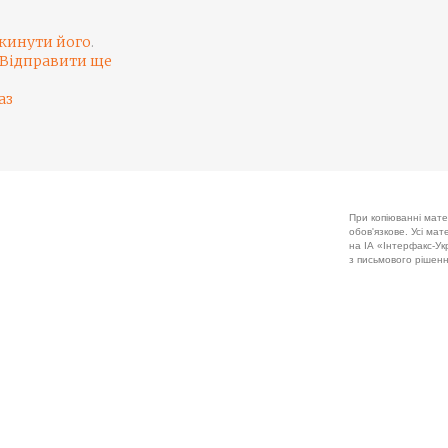
кинути його
.
Відправити ще
аз
При копіюванні мате
обов'язкове. Усі ма
на ІА «Інтерфакс-Укр
з письмового рішенн