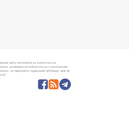
ріалів сайту посилання на enkorr.com.ua
теріали, розміщені на enkorr.com.ua з посиланням
аїна», не підлягають подальшій публікації, крім як
я ІА.