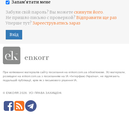
Запам'ятати мене
Забули свій пароль? Вы можете
скинути його
.
Не пришло письмо с проверкой?
Відправити ще раз
Уперше тут?
Зарееструватись зараз
Вхід
При копіюванні матеріалів сайту посилання на enkorr.com.ua обов'язкове. Усі матеріали,
розміщені на enkorr.com.ua з посиланням на ІА «Інтерфакс-Україна», не підлягають
подальшій публікації, крім як з письмового рішення ІА.
© ENKORR 2026. УСІ ПРАВА ЗАХИЩЕНІ.