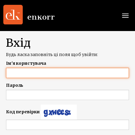
Togg
navi
Вхід
Будь ласка заповніть ці поля щоб увійти:
Ім'я користувача
Пароль
Код перевірки