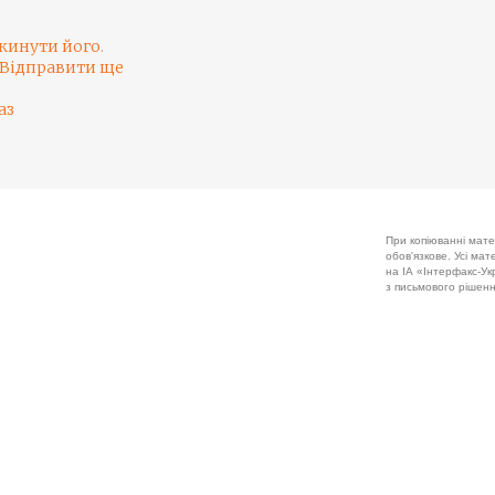
кинути його
.
Відправити ще
аз
При копіюванні мате
обов'язкове. Усі ма
на ІА «Інтерфакс-Укр
з письмового рішенн