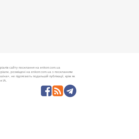
ріалів сайту посилання на enkorr.com.ua
теріали, розміщені на enkorr.com.ua з посиланням
аїна», не підлягають подальшій публікації, крім як
я ІА.