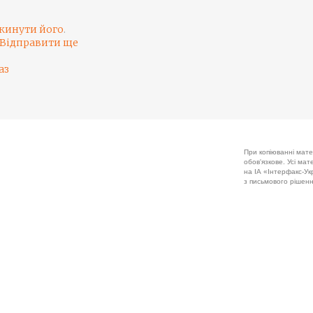
кинути його
.
Відправити ще
аз
При копіюванні мате
обов'язкове. Усі ма
на ІА «Інтерфакс-Укр
з письмового рішенн