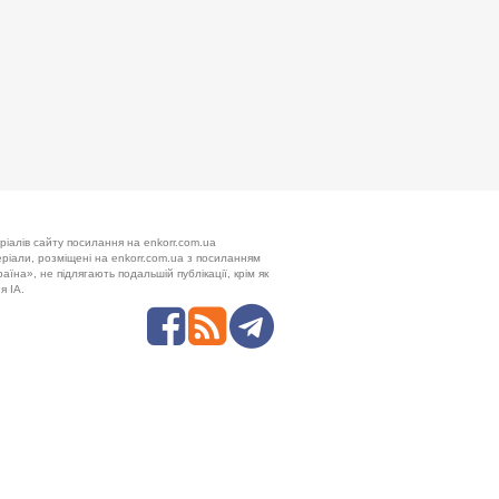
ріалів сайту посилання на enkorr.com.ua
теріали, розміщені на enkorr.com.ua з посиланням
аїна», не підлягають подальшій публікації, крім як
я ІА.