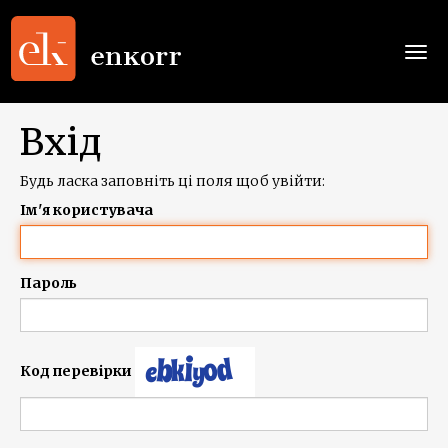
Togg
navi
Вхід
Будь ласка заповніть ці поля щоб увійти:
Ім'я користувача
Пароль
Код перевірки