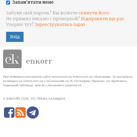
Запам'ятати мене
Забули свій пароль? Вы можете
скинути його
.
Не пришло письмо с проверкой?
Відправити ще раз
Уперше тут?
Зарееструватись зараз
Вхід
При копіюванні матеріалів сайту посилання на enkorr.com.ua обов'язкове. Усі матеріали,
розміщені на enkorr.com.ua з посиланням на ІА «Інтерфакс-Україна», не підлягають
подальшій публікації, крім як з письмового рішення ІА.
© ENKORR 2026. УСІ ПРАВА ЗАХИЩЕНІ.