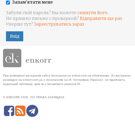
Запам'ятати мене
Забули свій пароль? Вы можете
скинути його
.
Не пришло письмо с проверкой?
Відправити ще раз
Уперше тут?
Зарееструватись зараз
Вхід
При копіюванні матеріалів сайту посилання на enkorr.com.ua обов'язкове. Усі матеріали,
розміщені на enkorr.com.ua з посиланням на ІА «Інтерфакс-Україна», не підлягають
подальшій публікації, крім як з письмового рішення ІА.
© ENKORR 2026. УСІ ПРАВА ЗАХИЩЕНІ.