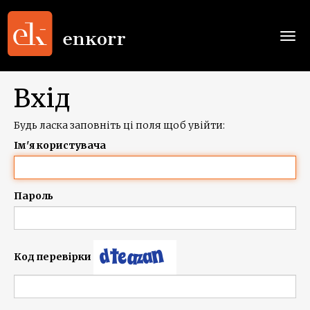
Togg
navi
Вхід
Будь ласка заповніть ці поля щоб увійти:
Ім'я користувача
Пароль
Код перевірки