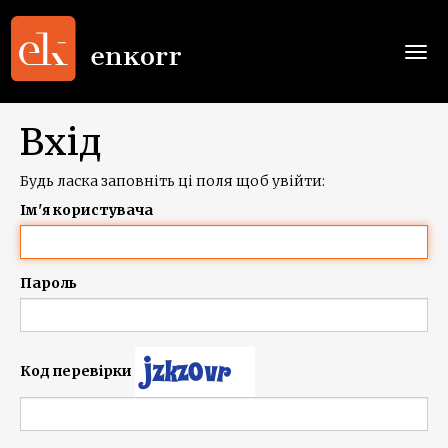
Togg
navi
Вхід
Будь ласка заповніть ці поля щоб увійти:
Ім'я користувача
Пароль
Код перевірки