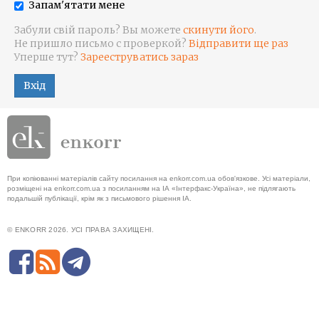
Запам'ятати мене
Забули свій пароль? Вы можете
скинути його
.
Не пришло письмо с проверкой?
Відправити ще раз
Уперше тут?
Зарееструватись зараз
Вхід
При копіюванні матеріалів сайту посилання на enkorr.com.ua обов'язкове. Усі матеріали,
розміщені на enkorr.com.ua з посиланням на ІА «Інтерфакс-Україна», не підлягають
подальшій публікації, крім як з письмового рішення ІА.
© ENKORR 2026. УСІ ПРАВА ЗАХИЩЕНІ.