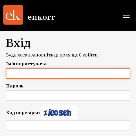
Togg
navi
Вхід
Будь ласка заповніть ці поля щоб увійти:
Ім'я користувача
Пароль
Код перевірки