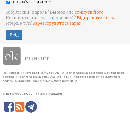
Запам'ятати мене
Забули свій пароль? Вы можете
скинути його
.
Не пришло письмо с проверкой?
Відправити ще раз
Уперше тут?
Зарееструватись зараз
Вхід
При копіюванні матеріалів сайту посилання на enkorr.com.ua обов'язкове. Усі матеріали,
розміщені на enkorr.com.ua з посиланням на ІА «Інтерфакс-Україна», не підлягають
подальшій публікації, крім як з письмового рішення ІА.
© ENKORR 2026. УСІ ПРАВА ЗАХИЩЕНІ.