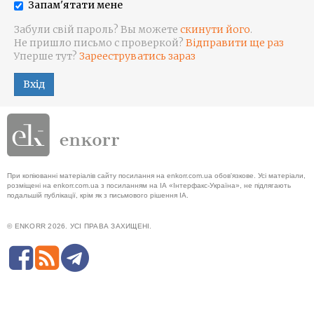
Запам'ятати мене
Забули свій пароль? Вы можете
скинути його
.
Не пришло письмо с проверкой?
Відправити ще раз
Уперше тут?
Зарееструватись зараз
Вхід
При копіюванні матеріалів сайту посилання на enkorr.com.ua обов'язкове. Усі матеріали,
розміщені на enkorr.com.ua з посиланням на ІА «Інтерфакс-Україна», не підлягають
подальшій публікації, крім як з письмового рішення ІА.
© ENKORR 2026. УСІ ПРАВА ЗАХИЩЕНІ.