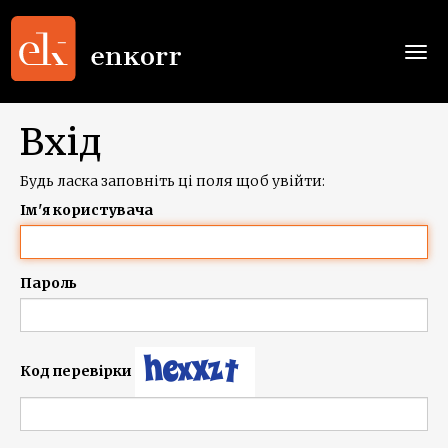
Togg
navi
Вхід
Будь ласка заповніть ці поля щоб увійти:
Ім'я користувача
Пароль
Код перевірки