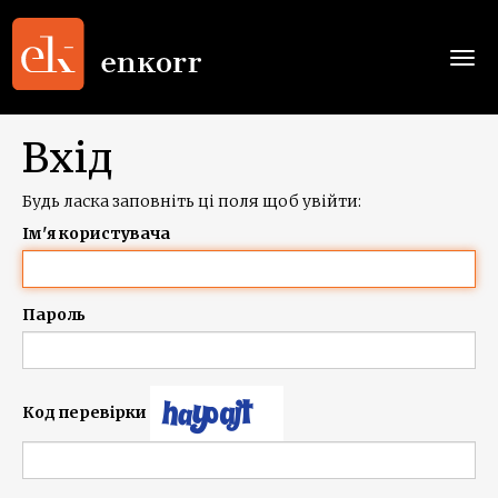
Togg
navi
Вхід
Будь ласка заповніть ці поля щоб увійти:
Ім'я користувача
Пароль
Код перевірки