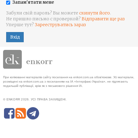
Запам'ятати мене
Забули свій пароль? Вы можете
скинути його
.
Не пришло письмо с проверкой?
Відправити ще раз
Уперше тут?
Зарееструватись зараз
Вхід
При копіюванні матеріалів сайту посилання на enkorr.com.ua обов'язкове. Усі матеріали,
розміщені на enkorr.com.ua з посиланням на ІА «Інтерфакс-Україна», не підлягають
подальшій публікації, крім як з письмового рішення ІА.
© ENKORR 2026. УСІ ПРАВА ЗАХИЩЕНІ.