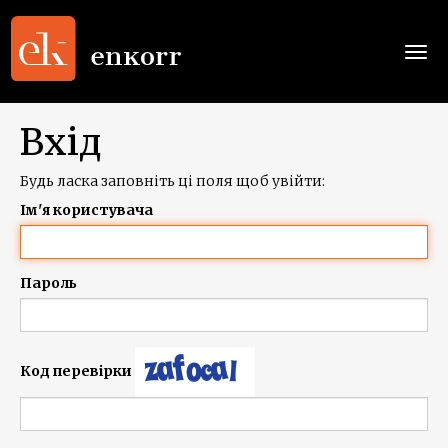
Togg
navi
Вхід
Будь ласка заповніть ці поля щоб увійти:
Ім'я користувача
Пароль
Код перевірки