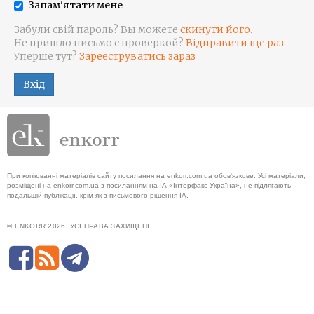
Запам'ятати мене
Забули свій пароль? Вы можете
скинути його
.
Не пришло письмо с проверкой?
Відправити ще раз
Уперше тут?
Зарееструватись зараз
Вхід
При копіюванні матеріалів сайту посилання на enkorr.com.ua обов'язкове. Усі матеріали,
розміщені на enkorr.com.ua з посиланням на ІА «Інтерфакс-Україна», не підлягають
подальшій публікації, крім як з письмового рішення ІА.
© ENKORR 2026. УСІ ПРАВА ЗАХИЩЕНІ.