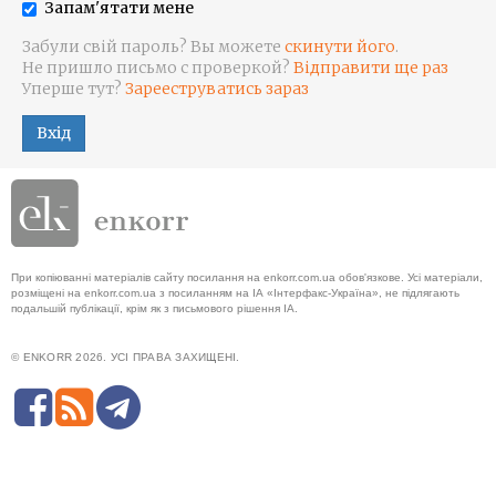
Запам'ятати мене
Забули свій пароль? Вы можете
скинути його
.
Не пришло письмо с проверкой?
Відправити ще раз
Уперше тут?
Зарееструватись зараз
Вхід
При копіюванні матеріалів сайту посилання на enkorr.com.ua обов'язкове. Усі матеріали,
розміщені на enkorr.com.ua з посиланням на ІА «Інтерфакс-Україна», не підлягають
подальшій публікації, крім як з письмового рішення ІА.
© ENKORR 2026. УСІ ПРАВА ЗАХИЩЕНІ.