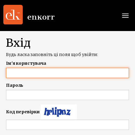
Togg
navi
Вхід
Будь ласка заповніть ці поля щоб увійти:
Ім'я користувача
Пароль
Код перевірки