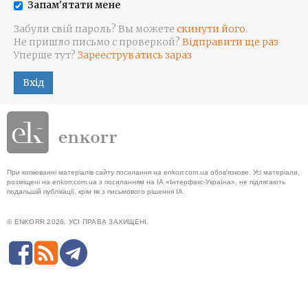
Запам'ятати мене
Забули свій пароль? Вы можете
скинути його
.
Не пришло письмо с проверкой?
Відправити ще раз
Уперше тут?
Зарееструватись зараз
Вхід
При копіюванні матеріалів сайту посилання на enkorr.com.ua обов'язкове. Усі матеріали,
розміщені на enkorr.com.ua з посиланням на ІА «Інтерфакс-Україна», не підлягають
подальшій публікації, крім як з письмового рішення ІА.
© ENKORR 2026. УСІ ПРАВА ЗАХИЩЕНІ.