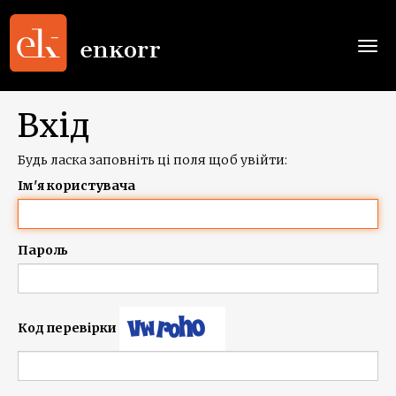
Togg
navi
Вхід
Будь ласка заповніть ці поля щоб увійти:
Ім'я користувача
Пароль
Код перевірки