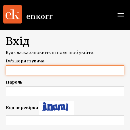
Togg
navi
Вхід
Будь ласка заповніть ці поля щоб увійти:
Ім'я користувача
Пароль
Код перевірки