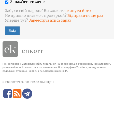
Запам'ятати мене
Забули свій пароль? Вы можете
скинути його
.
Не пришло письмо с проверкой?
Відправити ще раз
Уперше тут?
Зарееструватись зараз
Вхід
При копіюванні матеріалів сайту посилання на enkorr.com.ua обов'язкове. Усі матеріали,
розміщені на enkorr.com.ua з посиланням на ІА «Інтерфакс-Україна», не підлягають
подальшій публікації, крім як з письмового рішення ІА.
© ENKORR 2026. УСІ ПРАВА ЗАХИЩЕНІ.