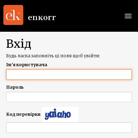
Togg
navi
Вхід
Будь ласка заповніть ці поля щоб увійти:
Ім'я користувача
Пароль
Код перевірки