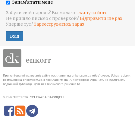
Запам'ятати мене
Забули свій пароль? Вы можете
скинути його
.
Не пришло письмо с проверкой?
Відправити ще раз
Уперше тут?
Зарееструватись зараз
Вхід
При копіюванні матеріалів сайту посилання на enkorr.com.ua обов'язкове. Усі матеріали,
розміщені на enkorr.com.ua з посиланням на ІА «Інтерфакс-Україна», не підлягають
подальшій публікації, крім як з письмового рішення ІА.
© ENKORR 2026. УСІ ПРАВА ЗАХИЩЕНІ.