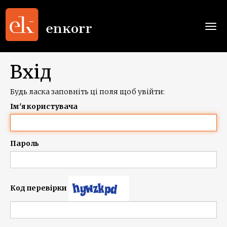
Togg
navi
Вхід
Будь ласка заповніть ці поля щоб увійти:
Ім'я користувача
Пароль
Код перевірки