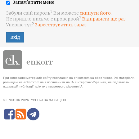
Запам'ятати мене
Забули свій пароль? Вы можете
скинути його
.
Не пришло письмо с проверкой?
Відправити ще раз
Уперше тут?
Зарееструватись зараз
Вхід
При копіюванні матеріалів сайту посилання на enkorr.com.ua обов'язкове. Усі матеріали,
розміщені на enkorr.com.ua з посиланням на ІА «Інтерфакс-Україна», не підлягають
подальшій публікації, крім як з письмового рішення ІА.
© ENKORR 2026. УСІ ПРАВА ЗАХИЩЕНІ.