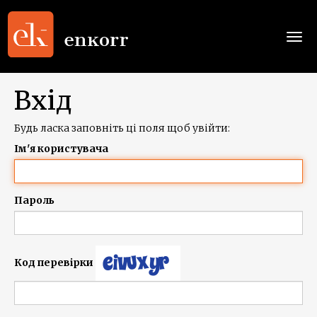
Togg
navi
Вхід
Будь ласка заповніть ці поля щоб увійти:
Ім'я користувача
Пароль
Код перевірки