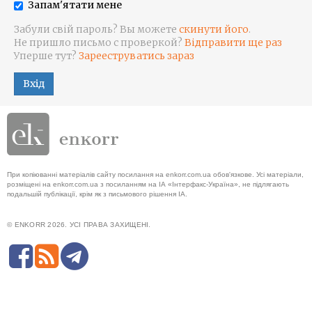
Запам'ятати мене
Забули свій пароль? Вы можете
скинути його
.
Не пришло письмо с проверкой?
Відправити ще раз
Уперше тут?
Зарееструватись зараз
Вхід
При копіюванні матеріалів сайту посилання на enkorr.com.ua обов'язкове. Усі матеріали,
розміщені на enkorr.com.ua з посиланням на ІА «Інтерфакс-Україна», не підлягають
подальшій публікації, крім як з письмового рішення ІА.
© ENKORR 2026. УСІ ПРАВА ЗАХИЩЕНІ.