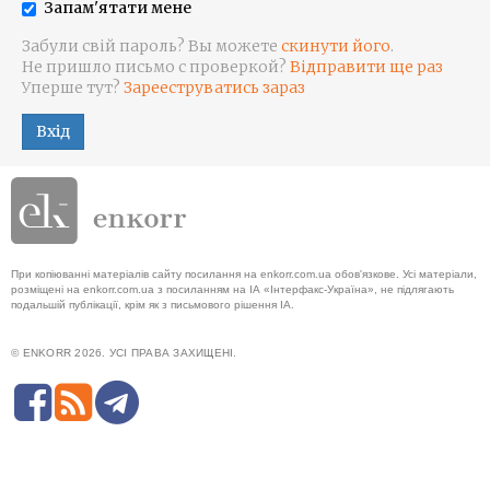
Запам'ятати мене
Забули свій пароль? Вы можете
скинути його
.
Не пришло письмо с проверкой?
Відправити ще раз
Уперше тут?
Зарееструватись зараз
Вхід
При копіюванні матеріалів сайту посилання на enkorr.com.ua обов'язкове. Усі матеріали,
розміщені на enkorr.com.ua з посиланням на ІА «Інтерфакс-Україна», не підлягають
подальшій публікації, крім як з письмового рішення ІА.
© ENKORR 2026. УСІ ПРАВА ЗАХИЩЕНІ.