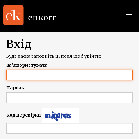
Togg
navi
Вхід
Будь ласка заповніть ці поля щоб увійти:
Ім'я користувача
Пароль
Код перевірки