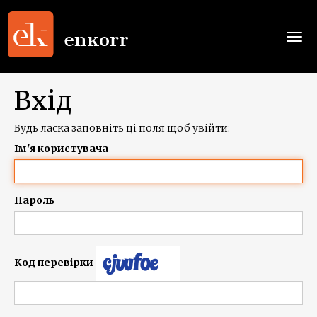
Togg
navi
Вхід
Будь ласка заповніть ці поля щоб увійти:
Ім'я користувача
Пароль
Код перевірки