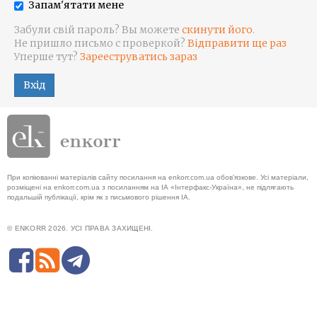
Запам'ятати мене
Забули свій пароль? Вы можете
скинути його
.
Не пришло письмо с проверкой?
Відправити ще раз
Уперше тут?
Зарееструватись зараз
Вхід
При копіюванні матеріалів сайту посилання на enkorr.com.ua обов'язкове. Усі матеріали,
розміщені на enkorr.com.ua з посиланням на ІА «Інтерфакс-Україна», не підлягають
подальшій публікації, крім як з письмового рішення ІА.
© ENKORR 2026. УСІ ПРАВА ЗАХИЩЕНІ.