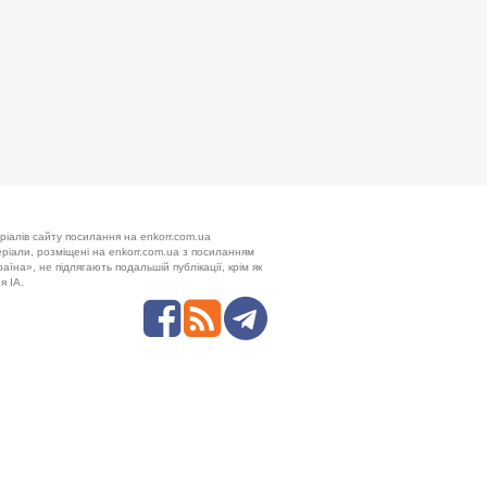
ріалів сайту посилання на enkorr.com.ua
теріали, розміщені на enkorr.com.ua з посиланням
аїна», не підлягають подальшій публікації, крім як
я ІА.