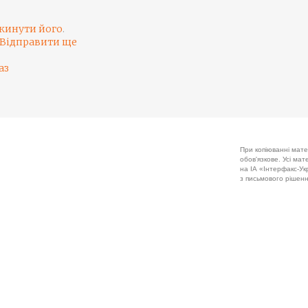
кинути його
.
Відправити ще
аз
При копіюванні мате
обов'язкове. Усі ма
на ІА «Інтерфакс-Укр
з письмового рішенн