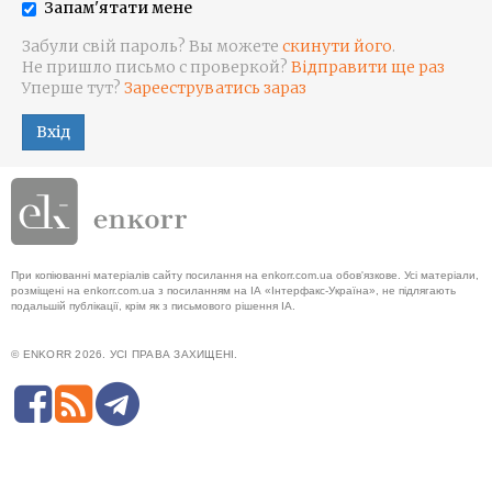
Запам'ятати мене
Забули свій пароль? Вы можете
скинути його
.
Не пришло письмо с проверкой?
Відправити ще раз
Уперше тут?
Зарееструватись зараз
Вхід
При копіюванні матеріалів сайту посилання на enkorr.com.ua обов'язкове. Усі матеріали,
розміщені на enkorr.com.ua з посиланням на ІА «Інтерфакс-Україна», не підлягають
подальшій публікації, крім як з письмового рішення ІА.
© ENKORR 2026. УСІ ПРАВА ЗАХИЩЕНІ.