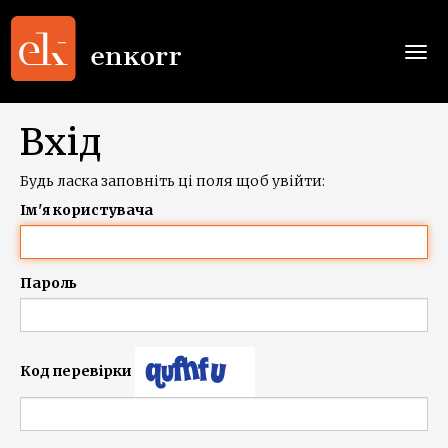
Togg
navi
Вхід
Будь ласка заповніть ці поля щоб увійти:
Ім'я користувача
Пароль
Код перевірки