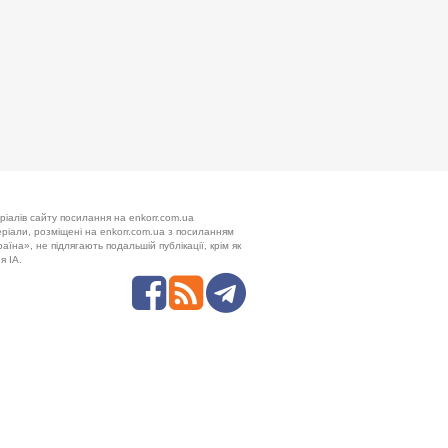
ріалів сайту посилання на enkorr.com.ua
теріали, розміщені на enkorr.com.ua з посиланням
аїна», не підлягають подальшій публікації, крім як
я ІА.