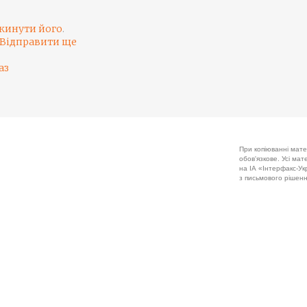
кинути його
.
Відправити ще
аз
При копіюванні мате
обов'язкове. Усі ма
на ІА «Інтерфакс-Укр
з письмового рішенн