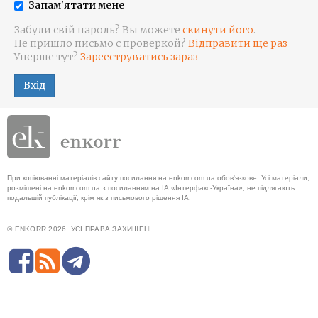
Запам'ятати мене
Забули свій пароль? Вы можете
скинути його
.
Не пришло письмо с проверкой?
Відправити ще раз
Уперше тут?
Зарееструватись зараз
Вхід
При копіюванні матеріалів сайту посилання на enkorr.com.ua обов'язкове. Усі матеріали,
розміщені на enkorr.com.ua з посиланням на ІА «Інтерфакс-Україна», не підлягають
подальшій публікації, крім як з письмового рішення ІА.
© ENKORR 2026. УСІ ПРАВА ЗАХИЩЕНІ.