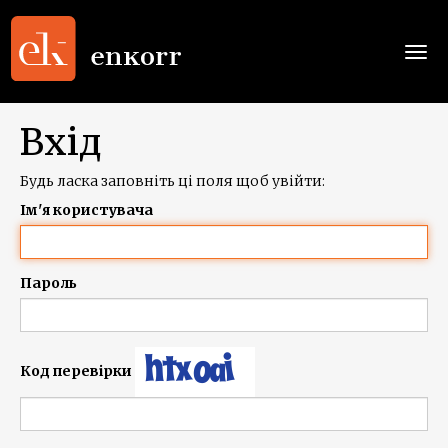
Togg
navi
Вхід
Будь ласка заповніть ці поля щоб увійти:
Ім'я користувача
Пароль
Код перевірки