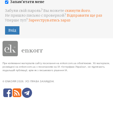
Запам'ятати мене
Забули свій пароль? Вы можете
скинути його
.
Не пришло письмо с проверкой?
Відправити ще раз
Уперше тут?
Зарееструватись зараз
Вхід
При копіюванні матеріалів сайту посилання на enkorr.com.ua обов'язкове. Усі матеріали,
розміщені на enkorr.com.ua з посиланням на ІА «Інтерфакс-Україна», не підлягають
подальшій публікації, крім як з письмового рішення ІА.
© ENKORR 2026. УСІ ПРАВА ЗАХИЩЕНІ.