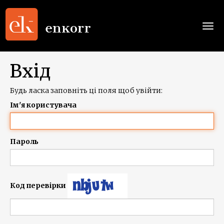
Togg
navi
Вхід
Будь ласка заповніть ці поля щоб увійти:
Ім'я користувача
Пароль
Код перевірки