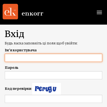
Togg
navi
Вхід
Будь ласка заповніть ці поля щоб увійти:
Ім'я користувача
Пароль
Код перевірки