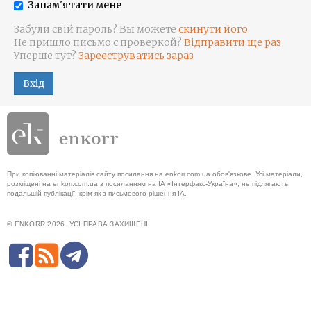
Запам'ятати мене
Забули свій пароль? Вы можете
скинути його
.
Не пришло письмо с проверкой?
Відправити ще раз
Уперше тут?
Зарееструватись зараз
Вхід
При копіюванні матеріалів сайту посилання на enkorr.com.ua обов'язкове. Усі матеріали,
розміщені на enkorr.com.ua з посиланням на ІА «Інтерфакс-Україна», не підлягають
подальшій публікації, крім як з письмового рішення ІА.
© ENKORR 2026. УСІ ПРАВА ЗАХИЩЕНІ.