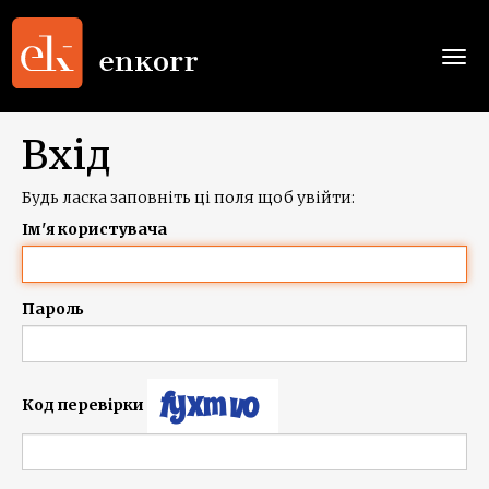
Togg
navi
Вхід
Будь ласка заповніть ці поля щоб увійти:
Ім'я користувача
Пароль
Код перевірки