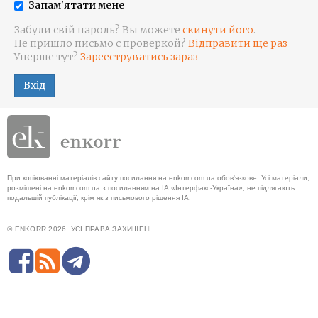
Запам'ятати мене
Забули свій пароль? Вы можете
скинути його
.
Не пришло письмо с проверкой?
Відправити ще раз
Уперше тут?
Зарееструватись зараз
Вхід
При копіюванні матеріалів сайту посилання на enkorr.com.ua обов'язкове. Усі матеріали,
розміщені на enkorr.com.ua з посиланням на ІА «Інтерфакс-Україна», не підлягають
подальшій публікації, крім як з письмового рішення ІА.
© ENKORR 2026. УСІ ПРАВА ЗАХИЩЕНІ.