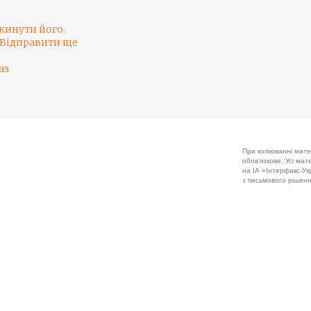
кинути його
.
Відправити ще
аз
При копіюванні мате
обов'язкове. Усі ма
на ІА «Інтерфакс-Укр
з письмового рішенн