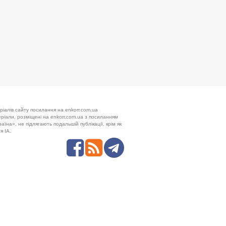
ріалів сайту посилання на enkorr.com.ua
теріали, розміщені на enkorr.com.ua з посиланням
аїна», не підлягають подальшій публікації, крім як
я ІА.