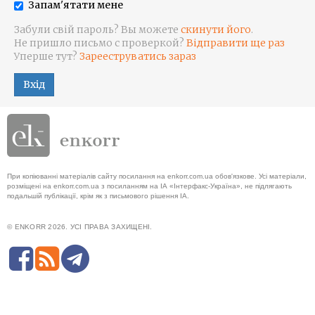
Запам'ятати мене
Забули свій пароль? Вы можете
скинути його
.
Не пришло письмо с проверкой?
Відправити ще раз
Уперше тут?
Зарееструватись зараз
Вхід
При копіюванні матеріалів сайту посилання на enkorr.com.ua обов'язкове. Усі матеріали,
розміщені на enkorr.com.ua з посиланням на ІА «Інтерфакс-Україна», не підлягають
подальшій публікації, крім як з письмового рішення ІА.
© ENKORR 2026. УСІ ПРАВА ЗАХИЩЕНІ.