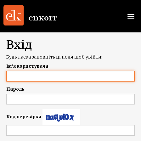
Togg
navi
Вхід
Будь ласка заповніть ці поля щоб увійти:
Ім'я користувача
Пароль
Код перевірки