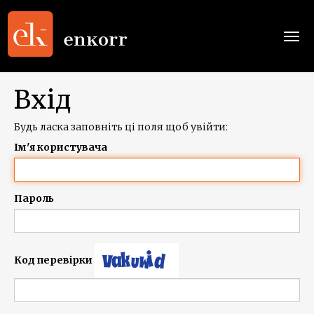
Togg
navi
Вхід
Будь ласка заповніть ці поля щоб увійти:
Ім'я користувача
Пароль
Код перевірки