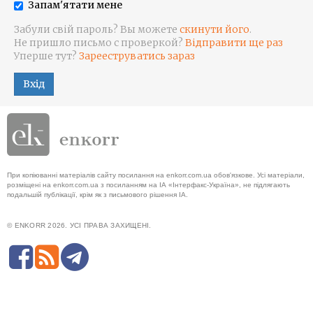
Запам'ятати мене
Забули свій пароль? Вы можете
скинути його
.
Не пришло письмо с проверкой?
Відправити ще раз
Уперше тут?
Зарееструватись зараз
Вхід
При копіюванні матеріалів сайту посилання на enkorr.com.ua обов'язкове. Усі матеріали,
розміщені на enkorr.com.ua з посиланням на ІА «Інтерфакс-Україна», не підлягають
подальшій публікації, крім як з письмового рішення ІА.
© ENKORR 2026. УСІ ПРАВА ЗАХИЩЕНІ.