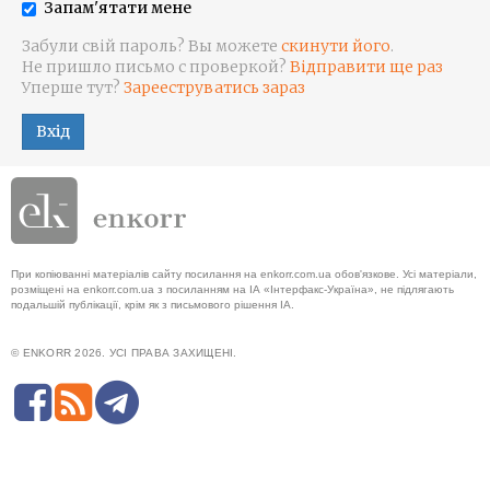
Запам'ятати мене
Забули свій пароль? Вы можете
скинути його
.
Не пришло письмо с проверкой?
Відправити ще раз
Уперше тут?
Зарееструватись зараз
Вхід
При копіюванні матеріалів сайту посилання на enkorr.com.ua обов'язкове. Усі матеріали,
розміщені на enkorr.com.ua з посиланням на ІА «Інтерфакс-Україна», не підлягають
подальшій публікації, крім як з письмового рішення ІА.
© ENKORR 2026. УСІ ПРАВА ЗАХИЩЕНІ.