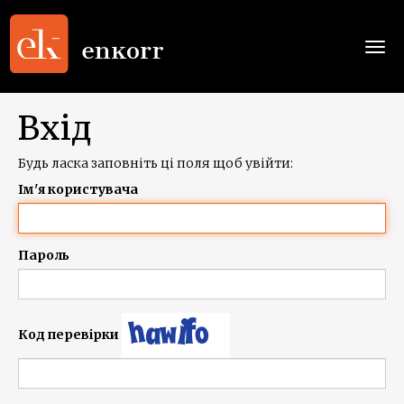
Togg
navi
Вхід
Будь ласка заповніть ці поля щоб увійти:
Ім'я користувача
Пароль
Код перевірки