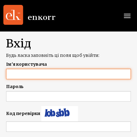
Togg
navi
Вхід
Будь ласка заповніть ці поля щоб увійти:
Ім'я користувача
Пароль
Код перевірки