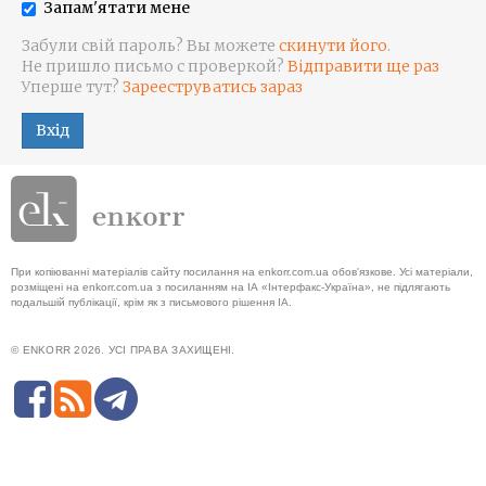
Запам'ятати мене
Забули свій пароль? Вы можете
скинути його
.
Не пришло письмо с проверкой?
Відправити ще раз
Уперше тут?
Зарееструватись зараз
Вхід
При копіюванні матеріалів сайту посилання на enkorr.com.ua обов'язкове. Усі матеріали,
розміщені на enkorr.com.ua з посиланням на ІА «Інтерфакс-Україна», не підлягають
подальшій публікації, крім як з письмового рішення ІА.
© ENKORR 2026. УСІ ПРАВА ЗАХИЩЕНІ.