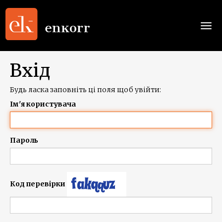
Togg
navi
Вхід
Будь ласка заповніть ці поля щоб увійти:
Ім'я користувача
Пароль
Код перевірки