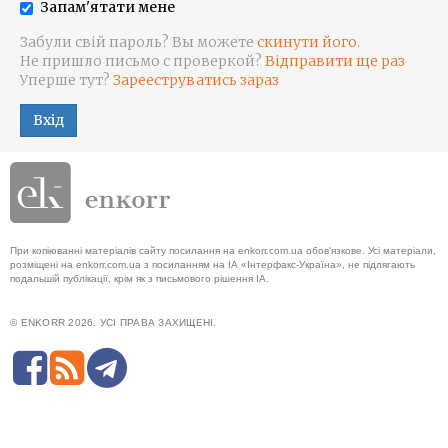
Запам'ятати мене
Забули свій пароль? Вы можете
скинути його
.
Не пришло письмо с проверкой?
Відправити ще раз
Уперше тут?
Зарееструватись зараз
Вхід
При копіюванні матеріалів сайту посилання на enkorr.com.ua обов'язкове. Усі матеріали,
розміщені на enkorr.com.ua з посиланням на ІА «Інтерфакс-Україна», не підлягають
подальшій публікації, крім як з письмового рішення ІА.
© ENKORR 2026. УСІ ПРАВА ЗАХИЩЕНІ.