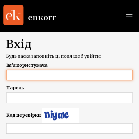
Togg
navi
Вхід
Будь ласка заповніть ці поля щоб увійти:
Ім'я користувача
Пароль
Код перевірки