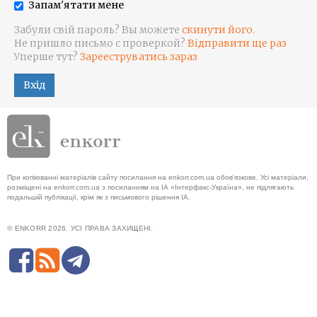
Запам'ятати мене
Забули свій пароль? Вы можете
скинути його
.
Не пришло письмо с проверкой?
Відправити ще раз
Уперше тут?
Зарееструватись зараз
Вхід
При копіюванні матеріалів сайту посилання на enkorr.com.ua обов'язкове. Усі матеріали,
розміщені на enkorr.com.ua з посиланням на ІА «Інтерфакс-Україна», не підлягають
подальшій публікації, крім як з письмового рішення ІА.
© ENKORR 2026. УСІ ПРАВА ЗАХИЩЕНІ.