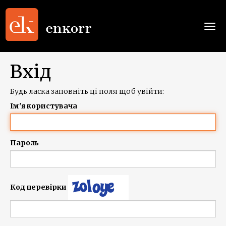
Togg
navi
Вхід
Будь ласка заповніть ці поля щоб увійти:
Ім'я користувача
Пароль
Код перевірки