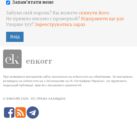
Запам'ятати мене
Забули свій пароль? Вы можете
скинути його
.
Не пришло письмо с проверкой?
Відправити ще раз
Уперше тут?
Зарееструватись зараз
Вхід
При копіюванні матеріалів сайту посилання на enkorr.com.ua обов'язкове. Усі матеріали,
розміщені на enkorr.com.ua з посиланням на ІА «Інтерфакс-Україна», не підлягають
подальшій публікації, крім як з письмового рішення ІА.
© ENKORR 2026. УСІ ПРАВА ЗАХИЩЕНІ.