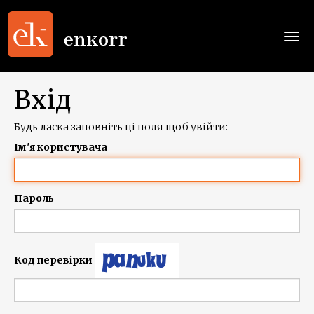
Togg
navi
Вхід
Будь ласка заповніть ці поля щоб увійти:
Ім'я користувача
Пароль
Код перевірки