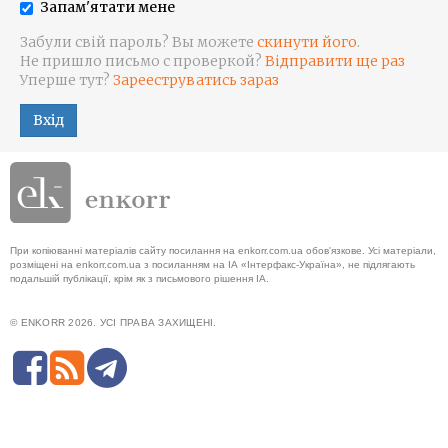
Запам'ятати мене
Забули свій пароль? Вы можете
скинути його
.
Не пришло письмо с проверкой?
Відправити ще раз
Уперше тут?
Зарееструватись зараз
Вхід
При копіюванні матеріалів сайту посилання на enkorr.com.ua обов'язкове. Усі матеріали,
розміщені на enkorr.com.ua з посиланням на ІА «Інтерфакс-Україна», не підлягають
подальшій публікації, крім як з письмового рішення ІА.
© ENKORR 2026. УСІ ПРАВА ЗАХИЩЕНІ.