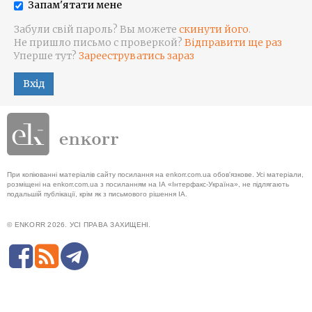
Запам'ятати мене
Забули свій пароль? Вы можете
скинути його
.
Не пришло письмо с проверкой?
Відправити ще раз
Уперше тут?
Зарееструватись зараз
Вхід
При копіюванні матеріалів сайту посилання на enkorr.com.ua обов'язкове. Усі матеріали,
розміщені на enkorr.com.ua з посиланням на ІА «Інтерфакс-Україна», не підлягають
подальшій публікації, крім як з письмового рішення ІА.
© ENKORR 2026. УСІ ПРАВА ЗАХИЩЕНІ.