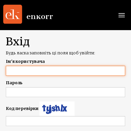
Togg
navi
Вхід
Будь ласка заповніть ці поля щоб увійти:
Ім'я користувача
Пароль
Код перевірки